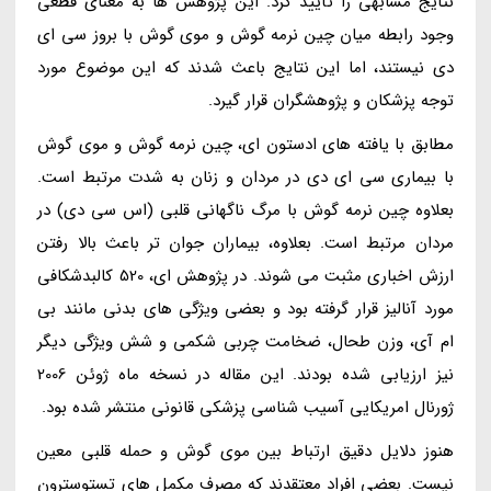
نتایج مشابهی را تأیید کرد. این پژوهش ها به معنای قطعی
وجود رابطه میان چین نرمه گوش و موی گوش با بروز سی ای
دی نیستند، اما این نتایج باعث شدند که این موضوع مورد
توجه پزشکان و پژوهشگران قرار گیرد.
مطابق با یافته های ادستون ای، چین نرمه گوش و موی گوش
با بیماری سی ای دی در مردان و زنان به شدت مرتبط است.
بعلاوه چین نرمه گوش با مرگ ناگهانی قلبی (اس سی دی) در
مردان مرتبط است. بعلاوه، بیماران جوان تر باعث بالا رفتن
ارزش اخباری مثبت می شوند. در پژوهش ای، 520 کالبدشکافی
مورد آنالیز قرار گرفته بود و بعضی ویژگی های بدنی مانند بی
ام آی، وزن طحال، ضخامت چربی شکمی و شش ویژگی دیگر
نیز ارزیابی شده بودند. این مقاله در نسخه ماه ژوئن 2006
ژورنال امریکایی آسیب شناسی پزشکی قانونی منتشر شده بود.
هنوز دلایل دقیق ارتباط بین موی گوش و حمله قلبی معین
نیست. بعضی افراد معتقدند که مصرف مکمل های تستوسترون