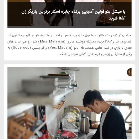
با میشل یئو اولین آسیایی برنده جایزه اسکار برترین بازیگر زن
آشنا شوید
میشل یئو که در یک خانواده متمول مالزیایی به جهان آمد، در ابتدا به عنوان بالرین مشغول کار
شد و در سال 1983 برنده مسابقه دوشیزه مالزی (Miss Malaysia) شد. او ­طی سال های
بعدی با بازی در فیلم هایی همانند بله، بانو (Yes, Madam) و اَبَر پلیس (Supercop) به
یکی از ستارگان زن برتر فیلم های اکشن سینمای هنگ...