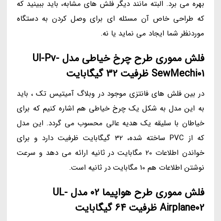
بهره می برد. البته مانند دیگر فلش های مشابه، باید ببینید که
که طراحی خاص آن مسئله ای برای وصل کردن به دستگاه
موردنظر شما ایجاد می نماید یا نه.
فلش مموری طرح چرخ خیاطی مدل Ul-Pv-
SewMechi01 ظرفیت 32 گیگابایت
در بین فلش های فانتزی موجود در وبلاگ آمیتیس تک ، باید
به این مدل به شکل یک چرخ خیاطی هم اشاره کنیم که برای
خیاطان با سلیقه یک هدیه عالی محسوب می گردد. این مدل
که از PVC ساخته شده، 32 گیگابایت ظرفیت دارد و برای
خواندن اطلاعات 20 مگابایت در ثانیه ارائه می دهد و سرعت
نوشتن اطلاعات هم 10 مگابایت در ثانیه است.
فلش مموری طرح هواپیما 02 مدل UL-
Airplane02 ظرفیت 64 گیگابایت