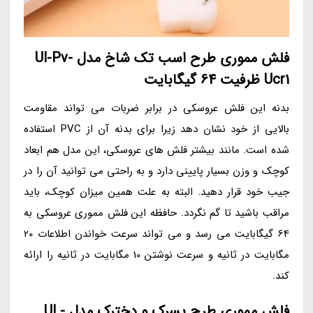
فلش مموری طرح اسب تک شاخ مدل Ul-Pv-
Ucr1 ظرفیت 64 گیگابایت
بدنه این فلش عروسکی در برابر ضربات می تواند مقاومت
بالایی از خود نشان دهد زیرا برای بدنه آن از PVC استفاده
شده است. مانند بیشتر فلش های عروسکی، این مدل هم ابعاد
کوچک و وزن بسیار پایینی دارد و به راحتی می توانید آن را در
جیب خود قرار دهید. البته به علت همین میزان کوچک، باید
مراقب باشید تا گم نگردد. حافظه این فلش مموری عروسکی به
64 گیگابایت می رسد و می تواند سرعت خواندن اطلاعات 20
مگابایت در ثانیه و سرعت نوشتن 10 مگابایت در ثانیه را ارائه
کند.
فلش مموری طرح پسرک و دخترک مدل Ul -