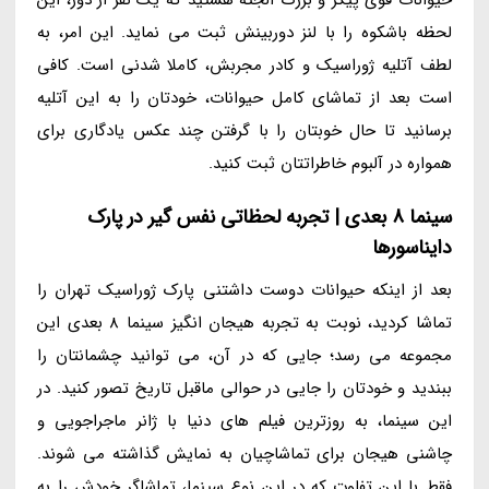
حیوانات قوی پیکر و بزرگ الجثه هستید که یک نفر از دور، این
لحظه باشکوه را با لنز دوربینش ثبت می نماید. این امر، به
لطف آتلیه ژوراسیک و کادر مجربش، کاملا شدنی است. کافی
است بعد از تماشای کامل حیوانات، خودتان را به این آتلیه
برسانید تا حال خوبتان را با گرفتن چند عکس یادگاری برای
همواره در آلبوم خاطراتتان ثبت کنید.
سینما 8 بعدی | تجربه لحظاتی نفس گیر در پارک
دایناسورها
بعد از اینکه حیوانات دوست داشتنی پارک ژوراسیک تهران را
تماشا کردید، نوبت به تجربه هیجان انگیز سینما 8 بعدی این
مجموعه می رسد؛ جایی که در آن، می توانید چشمانتان را
ببندید و خودتان را جایی در حوالی ماقبل تاریخ تصور کنید. در
این سینما، به روزترین فیلم های دنیا با ژانر ماجراجویی و
چاشنی هیجان برای تماشاچیان به نمایش گذاشته می شوند.
فقط با این تفاوت که در این نوع سینما، تماشاگر خودش را به