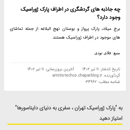
چه جاذبه های گردشگری در اطراف پارک ژوراسیک
وجود دارد؟
برج میلاد، پارک پرواز و بوستان نهج البلاغه از جمله تماشای
های موجود در اطراف ژوراسیک هستند.
منبع: فلای تودی
تاریخ انتشار:
11 تیر 1402
آخرین بروزرسانی:
11 تیر 1402
گردآورنده:
amitistechco.chaparblog.ir
شناسه مطلب: 34962
به "پارک ژوراسیک تهران ، سفری به دنیای دایناسورها"
امتیاز دهید