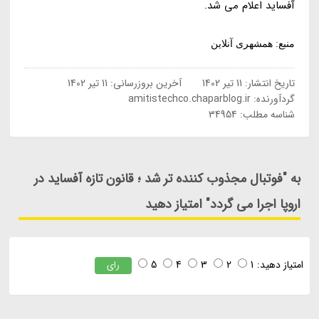
آفساید اعلام می شد.
منبع: همشهری آنلاین
تاریخ انتشار:
11 تیر 1402
آخرین بروزرسانی:
11 تیر 1402
گردآورنده:
amitistechco.chaparblog.ir
شناسه مطلب: 34954
به "فوتبال مجذوب کننده تر شد ؛ قانون تازه آفساید در
اروپا اجرا می گردد" امتیاز دهید
امتیاز دهید:
1
2
3
4
5
رای